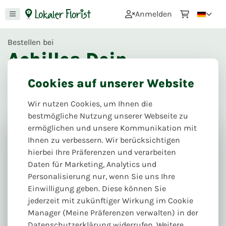
0
Anmelden
Bestellen bei
Achillea Dein
Blumenladen
Cookies auf unserer Website
- Zur hohen
Bude 2
Wir nutzen Cookies, um Ihnen die
109
Bewertungen
bestmögliche Nutzung unserer Webseite zu
ermöglichen und unsere Kommunikation mit
Zur Hohen Bude 2, 06184 Kabelsketal
Ihnen zu verbessern. Wir berücksichtigen
hierbei Ihre Präferenzen und verarbeiten
Daten für Marketing, Analytics und
Personalisierung nur, wenn Sie uns Ihre
Einwilligung geben. Diese können Sie
jederzeit mit zukünftiger Wirkung im Cookie
Manager (Meine Präferenzen verwalten) in der
Datenschutzerklärung widerrufen. Weitere